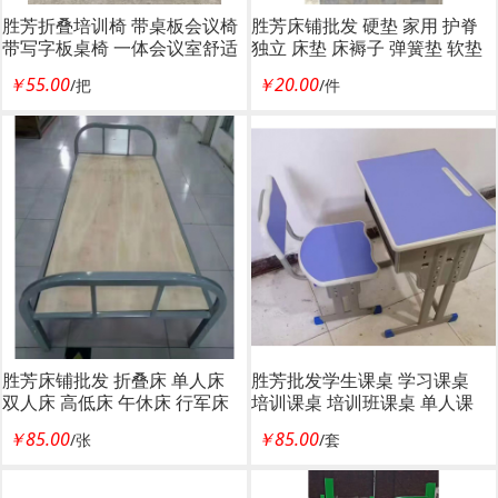
胜芳折叠培训椅 带桌板会议椅
胜芳床铺批发 硬垫 家用 护脊
带写字板桌椅 一体会议室舒适
独立 床垫 床褥子 弹簧垫 软垫
培训椅 职员椅 鑫成林家具
单人床垫 双人垫 学生宿舍单
￥55.00
￥20.00
/把
/件
人绵榻榻米 加厚 海绵垫被垫
子 卧室家具 鑫成林家具
胜芳床铺批发 折叠床 单人床
胜芳批发学生课桌 学习课桌
双人床 高低床 午休床 行军床
培训课桌 培训班课桌 单人课
竹条床 铁质板床 板床批发 鑫
桌 辅导班课桌 可升降学生课
￥85.00
￥85.00
/张
/套
成林家具
桌 学生家具 学校家具 鑫成林
家具