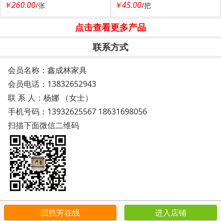
￥260.00
￥45.00
/张
/把
宿舍床 鑫成林家具
点击查看更多产品
联系方式
会员名称：鑫成林家具
会员电话：
13832652943
联 系 人：杨娜 （女士）
手机号码：
13932625567 18631698056
扫描下面微信二维码
回胜芳在线
进入店铺