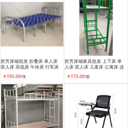
胜芳床铺批发 折叠床 单人床
胜芳床铺家具批发 上下床 单
双人床 高低床 午休床 行军床
人床 双人床 儿童床 公寓床 连
竹条床 铁质板床 板床批发 鑫
体床 铁床 双层 上下铺 高低床
￥105.00
￥175.00
/张
/套
成林家具
宿舍床 鑫成林家具