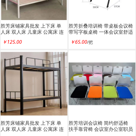
胜芳床铺家具批发 上下床 单
胜芳折叠培训椅 带桌板会议椅
人床 双人床 儿童床 公寓床 连
带写字板桌椅 一体会议室舒适
体床 铁床 双层 上下铺 高低床
培训椅 职员椅 鑫成林家具
￥125.00
￥65.00
/把
宿舍床 鑫成林家具
胜芳床铺家具批发 上下床 单
胜芳培训会议椅 简约舒适椅
人床 双人床 儿童床 公寓床 连
扶手靠背椅 会议室办公室职员
体床 铁床 双层 上下铺 高低床
椅 钢筋椅 洽谈椅 鑫成林家具