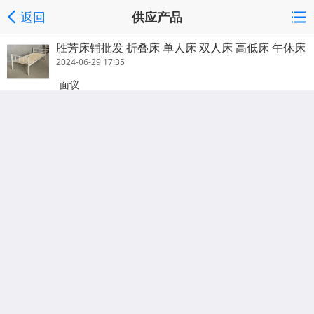
返回
供应产品
胜芳床铺批发 折叠床 单人床 双人床 高低床 午休床
行军床 竹条床 铁质板床 板床批发 鑫成林家具
2024-06-29 17:35
面议