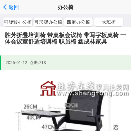
返回
办公椅
发送询价
分享好友
家具批发首页
频道列表
可旋转办公椅
弓形腿办公椅
四腿办公椅
大班椅
|
|
|
', '取消');">
胜芳折叠培训椅 带桌板会议椅 带写字板桌椅 一
体会议室舒适培训椅 职员椅 鑫成林家具
2026-01-12 点击:718