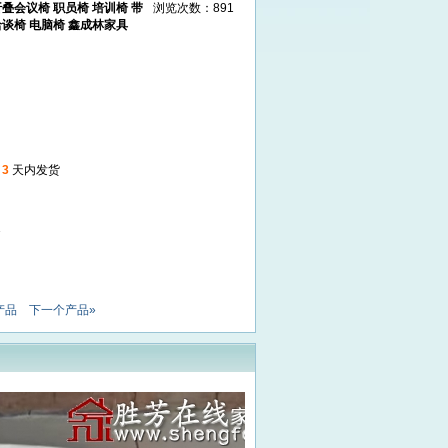
叠会议椅 职员椅 培训椅 带
浏览次数：891
谈椅 电脑椅 鑫成林家具
起
3
天内发货
1
产品
下一个产品»