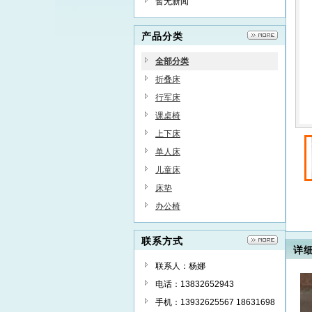
暂无新闻
产品分类
全部分类
折叠床
行军床
课桌椅
上下床
单人床
儿童床
床垫
办公椅
联系方式
详
联系人：杨娜
电话：13832652943
手机：13932625567 18631698