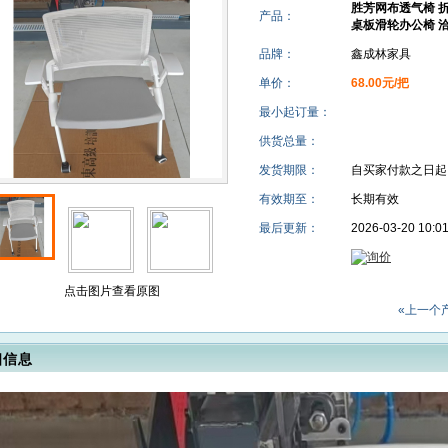
胜芳网布透气椅 折
产品：
桌板滑轮办公椅 洽
品牌：
鑫成林家具
单价：
68.00元/把
最小起订量：
供货总量：
发货期限：
自买家付款之日
有效期至：
长期有效
最后更新：
2026-03-20 10:0
点击图片查看原图
«上一个
细信息