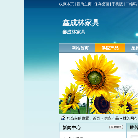
收藏本页
|
设为主页
|
保存桌面
|
手机版
|
二维码
鑫成林家具
鑫成林家具
网站首页
供应产品
采
您当前的位置：
首页
»
供应产品
» 胜芳网
新闻中心
胜芳